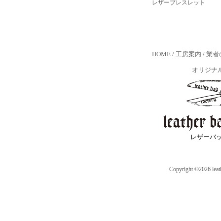
レザーブレスレット
HOME
/
工房案内
/
業者
オリジナ
レザーバ
Copyright ©2026 leath