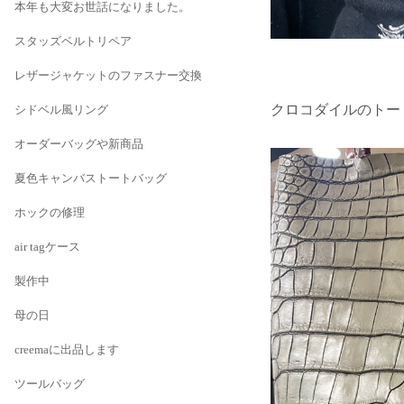
本年も大変お世話になりました。
スタッズベルトリペア
レザージャケットのファスナー交換
クロコダイルのトー
シドベル風リング
オーダーバッグや新商品
夏色キャンバストートバッグ
ホックの修理
air tagケース
製作中
母の日
creemaに出品します
ツールバッグ