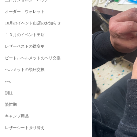
オーダー ウォレット
10月のイベント出店のお知らせ
１０月のイベント出店
レザーベストの襟変更
ビートルヘルメットのヘリ交換
ヘルメットの顎紐交換
vvc
別注
繁忙期
キャンプ用品
レザーシート張り替え